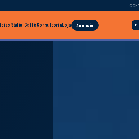
CON
ícias
Rádio Caffè
Consultoria
Loja
Anuncie
P