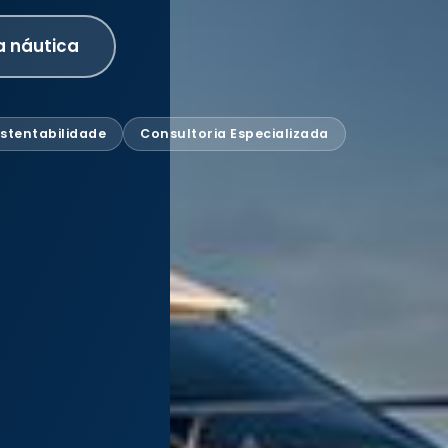
a náutica
stentabilidade
Consultoria Especializada