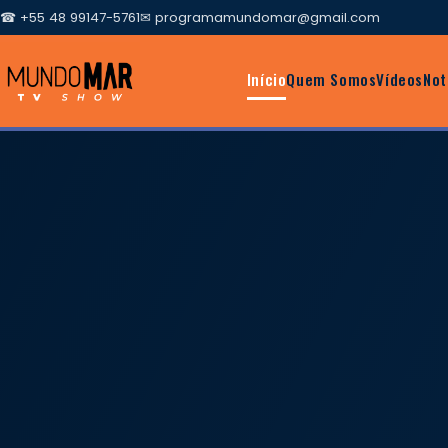
☎ +55 48 99147-5761
✉
programamundomar@gmail.com
Início
Quem Somos
Vídeos
Not