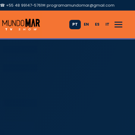
☎ +55 48 99147-5761
✉
programamundomar@gmail.com
PT
EN
ES
IT