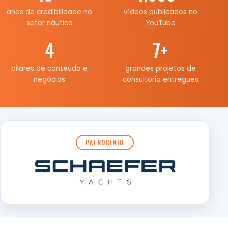
anos de credibilidade no
vídeos publicados no
setor náutico
YouTube
4
7
+
pilares de conteúdo e
grandes projetos de
negócios
consultoria entregues
PATROCÍNIO