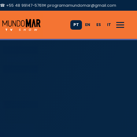
☎ +55 48 99147-5761
✉
programamundomar@gmail.com
PT
EN
ES
IT