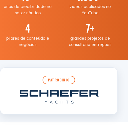
anos de credibilidade no
vídeos publicados no
setor náutico
YouTube
4
7
+
pilares de conteúdo e
grandes projetos de
negócios
consultoria entregues
PATROCÍNIO