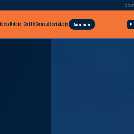
CON
ícias
Rádio Caffè
Consultoria
Loja
Anuncie
P