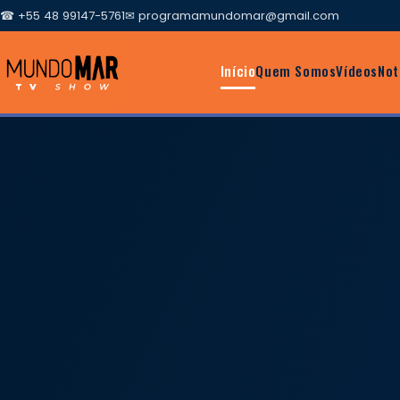
☎ +55 48 99147-5761
✉
programamundomar@gmail.com
Início
Quem Somos
Vídeos
Not