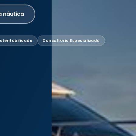
a náutica
stentabilidade
Consultoria Especializada