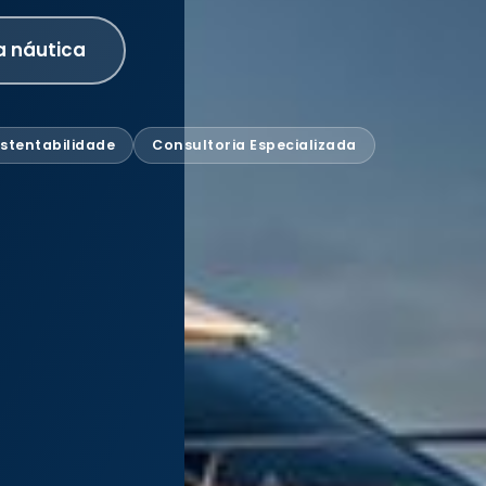
a náutica
stentabilidade
Consultoria Especializada