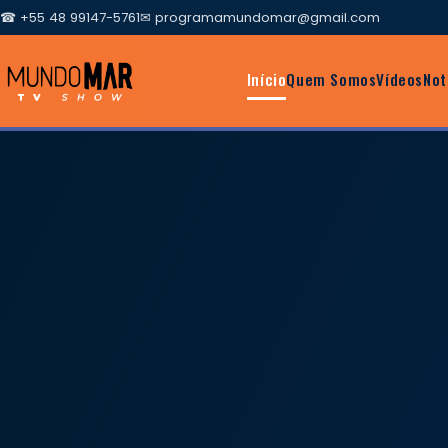
☎ +55 48 99147-5761
✉
programamundomar@gmail.com
Início
Quem Somos
Vídeos
Not