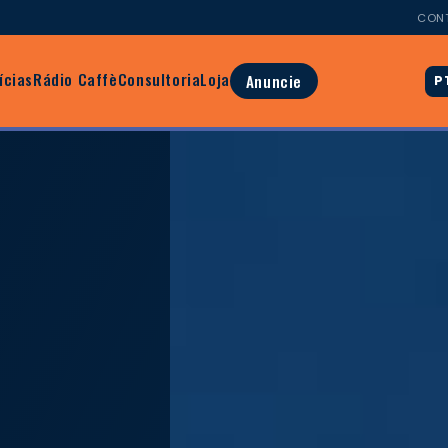
CON
ícias
Rádio Caffè
Consultoria
Loja
Anuncie
P