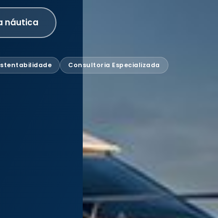
a náutica
stentabilidade
Consultoria Especializada