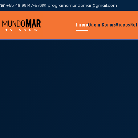
☎ +55 48 99147-5761
✉
programamundomar@gmail.com
Início
Quem Somos
Vídeos
Not