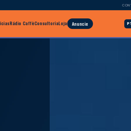
CON
ícias
Rádio Caffè
Consultoria
Loja
Anuncie
P