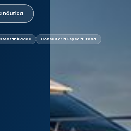
a náutica
stentabilidade
Consultoria Especializada