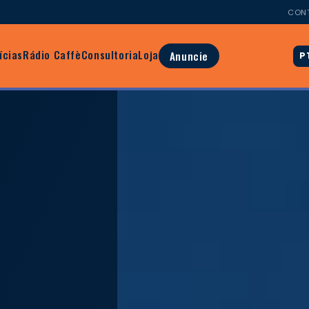
CON
ícias
Rádio Caffè
Consultoria
Loja
Anuncie
P