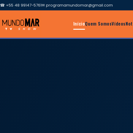
☎ +55 48 99147-5761
✉
programamundomar@gmail.com
Início
Quem Somos
Vídeos
Not