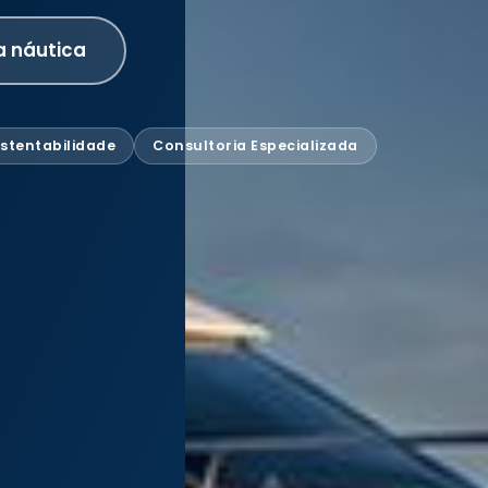
a náutica
stentabilidade
Consultoria Especializada