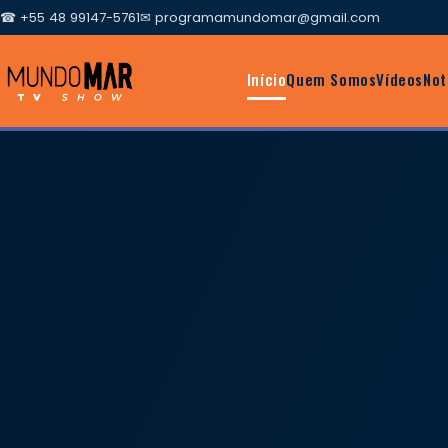
☎ +55 48 99147-5761
✉
programamundomar@gmail.com
Início
Quem Somos
Vídeos
Not