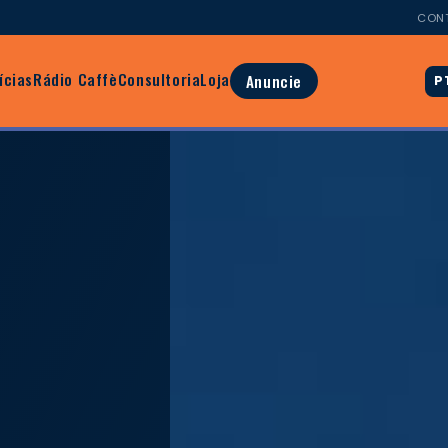
CON
ícias
Rádio Caffè
Consultoria
Loja
Anuncie
P