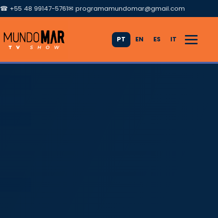
☎ +55 48 99147-5761
✉
programamundomar@gmail.com
PT
EN
ES
IT