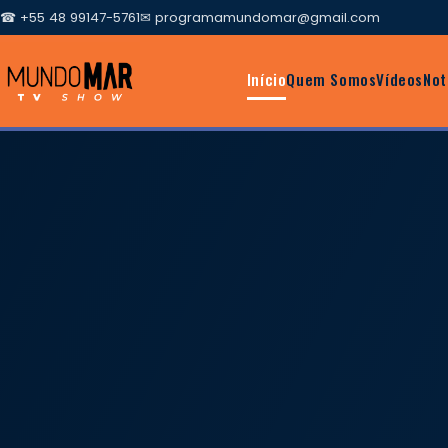
☎ +55 48 99147-5761
✉
programamundomar@gmail.com
Início
Quem Somos
Vídeos
Not