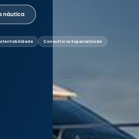
a náutica
stentabilidade
Consultoria Especializada