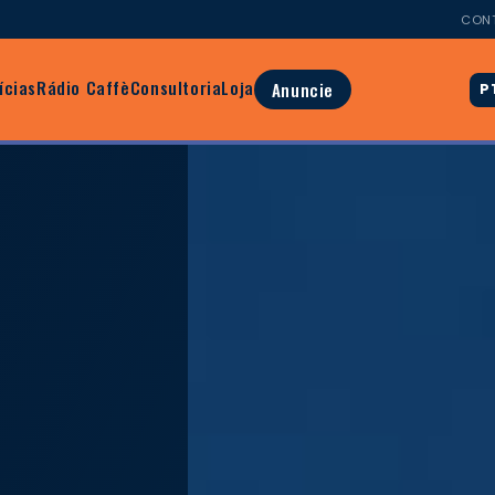
CON
ícias
Rádio Caffè
Consultoria
Loja
Anuncie
P