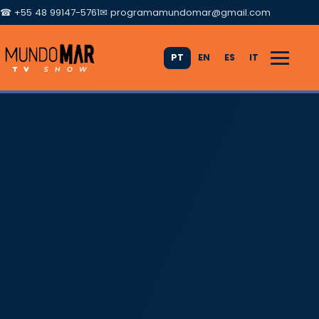
☎ +55 48 99147-5761
✉
programamundomar@gmail.com
PT
EN
ES
IT