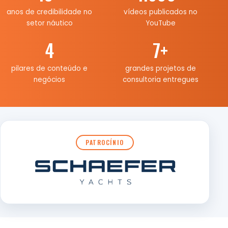
anos de credibilidade no
vídeos publicados no
setor náutico
YouTube
4
7
+
pilares de conteúdo e
grandes projetos de
negócios
consultoria entregues
PATROCÍNIO