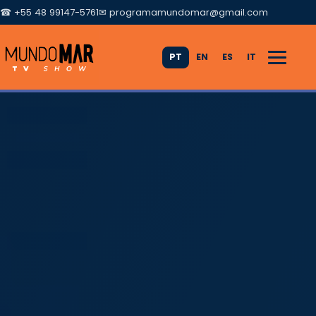
☎ +55 48 99147-5761
✉
programamundomar@gmail.com
PT
EN
ES
IT