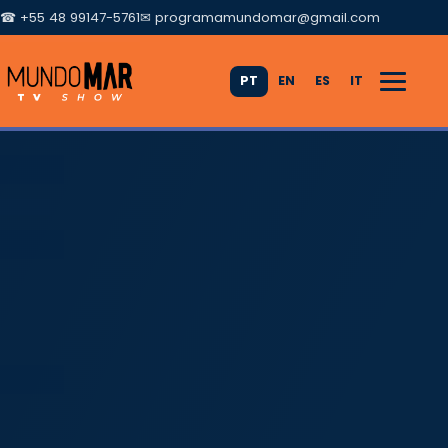
☎ +55 48 99147-5761
✉
programamundomar@gmail.com
PT
EN
ES
IT