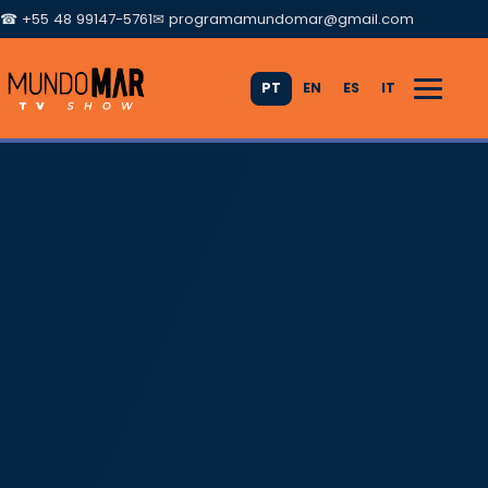
☎ +55 48 99147-5761
✉
programamundomar@gmail.com
PT
EN
ES
IT