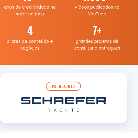
anos de credibilidade no
vídeos publicados no
setor náutico
YouTube
4
7
+
pilares de conteúdo e
grandes projetos de
negócios
consultoria entregues
PATROCÍNIO