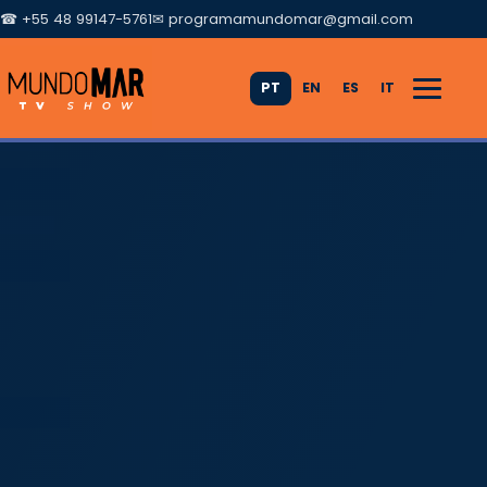
☎ +55 48 99147-5761
✉
programamundomar@gmail.com
PT
EN
ES
IT