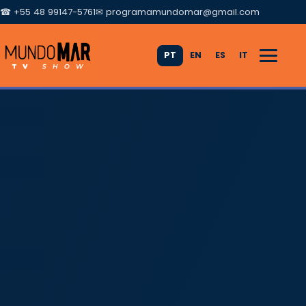
☎ +55 48 99147-5761
✉
programamundomar@gmail.com
PT
EN
ES
IT