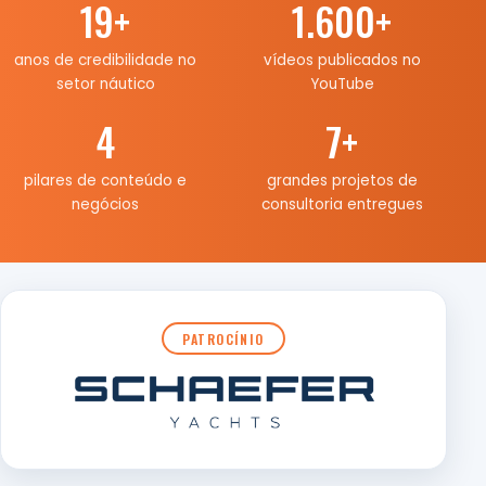
19
+
1.600
+
anos de credibilidade no
vídeos publicados no
setor náutico
YouTube
4
7
+
pilares de conteúdo e
grandes projetos de
negócios
consultoria entregues
PATROCÍNIO