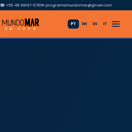
☎ +55 48 99147-5761
✉
programamundomar@gmail.com
PT
EN
ES
IT