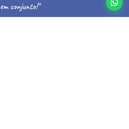
em conjunto!"
Conheça nossa história
MUNDO MAR TV
OS EPISÓDIOS MAIS RECENTES DO
CANAL
Ver todos os vídeos
Inscreva-se no canal