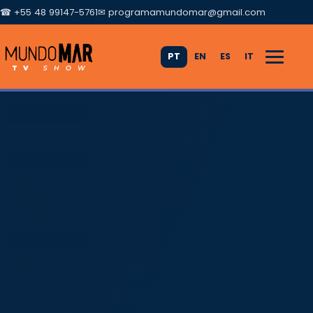
☎ +55 48 99147-5761
✉
programamundomar@gmail.com
PT
EN
ES
IT