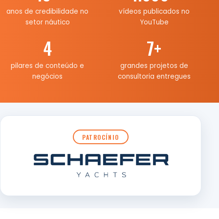
anos de credibilidade no
vídeos publicados no
setor náutico
YouTube
4
7
+
pilares de conteúdo e
grandes projetos de
negócios
consultoria entregues
PATROCÍNIO