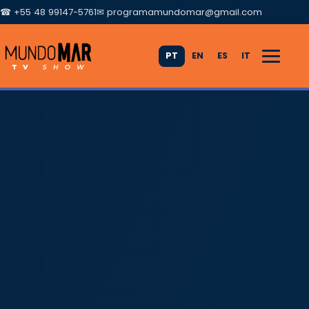
☎ +55 48 99147-5761
✉
programamundomar@gmail.com
PT
EN
ES
IT