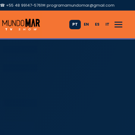
☎ +55 48 99147-5761
✉
programamundomar@gmail.com
PT
EN
ES
IT