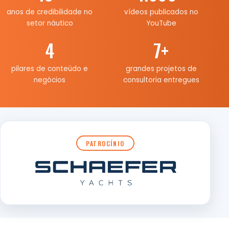
anos de credibilidade no
vídeos publicados no
setor náutico
YouTube
4
7
+
pilares de conteúdo e
grandes projetos de
negócios
consultoria entregues
PATROCÍNIO