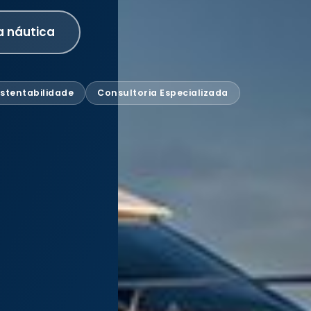
a náutica
stentabilidade
Consultoria Especializada