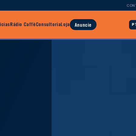
CON
ícias
Rádio Caffè
Consultoria
Loja
Anuncie
P