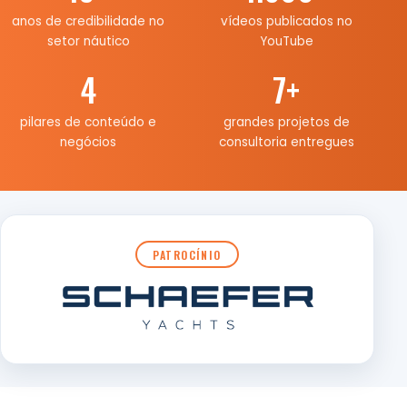
anos de credibilidade no
vídeos publicados no
setor náutico
YouTube
4
7
+
pilares de conteúdo e
grandes projetos de
negócios
consultoria entregues
PATROCÍNIO