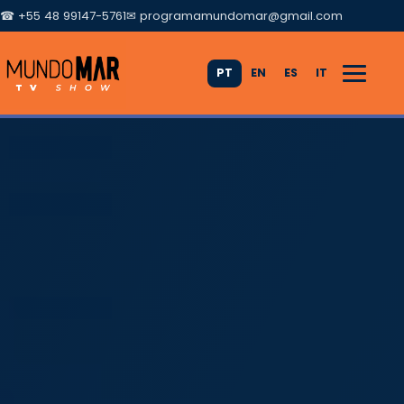
☎ +55 48 99147-5761
✉
programamundomar@gmail.com
PT
EN
ES
IT