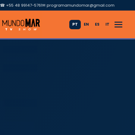
☎ +55 48 99147-5761
✉
programamundomar@gmail.com
PT
EN
ES
IT