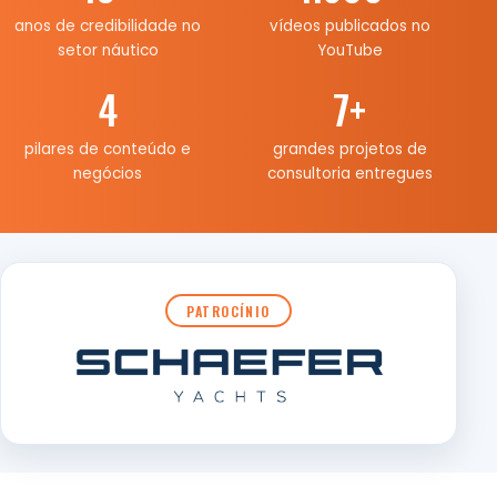
anos de credibilidade no
vídeos publicados no
setor náutico
YouTube
4
7
+
pilares de conteúdo e
grandes projetos de
negócios
consultoria entregues
PATROCÍNIO