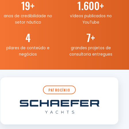
19
+
1.600
+
anos de credibilidade no
vídeos publicados no
setor náutico
YouTube
4
7
+
pilares de conteúdo e
grandes projetos de
negócios
consultoria entregues
PATROCÍNIO