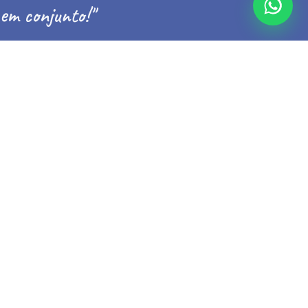
em conjunto!"
Conheça nossa história
MUNDO MAR TV
OS EPISÓDIOS MAIS RECENTES DO
CANAL
Ver todos os vídeos
Inscreva-se no canal