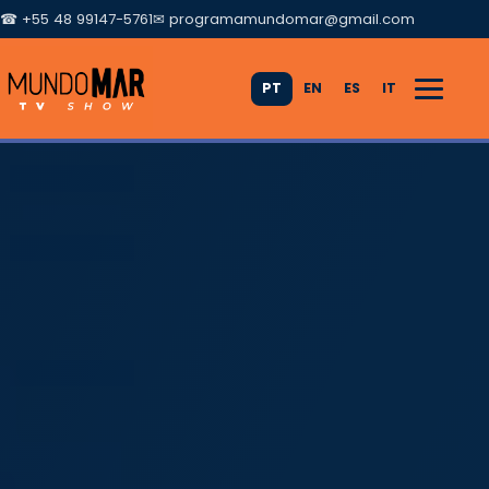
☎ +55 48 99147-5761
✉
programamundomar@gmail.com
PT
EN
ES
IT