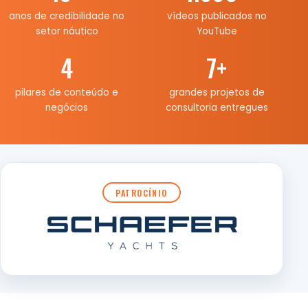
anos de credibilidade no
vídeos publicados no
setor náutico
YouTube
4
7
+
pilares de conteúdo e
grandes projetos de
negócios
consultoria entregues
PATROCÍNIO