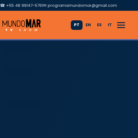
☎ +55 48 99147-5761
✉
programamundomar@gmail.com
PT
EN
ES
IT