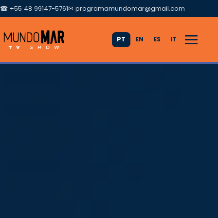
☎ +55 48 99147-5761
✉
programamundomar@gmail.com
PT
EN
ES
IT