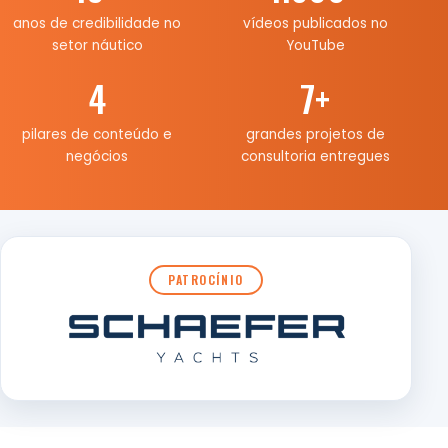
anos de credibilidade no
vídeos publicados no
setor náutico
YouTube
4
7
+
pilares de conteúdo e
grandes projetos de
negócios
consultoria entregues
PATROCÍNIO