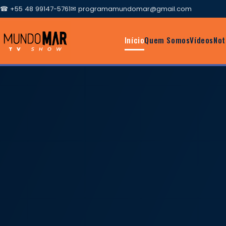
☎ +55 48 99147-5761
✉
programamundomar@gmail.com
Início
Quem Somos
Vídeos
Not