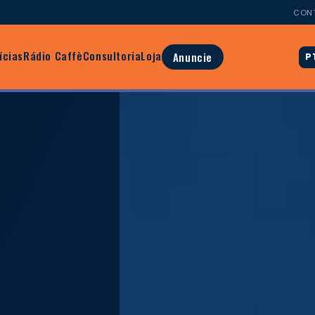
CON
ícias
Rádio Caffè
Consultoria
Loja
Anuncie
P