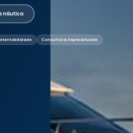
a náutica
stentabilidade
Consultoria Especializada