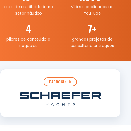
anos de credibilidade no
vídeos publicados no
setor náutico
YouTube
4
7
+
pilares de conteúdo e
grandes projetos de
negócios
consultoria entregues
PATROCÍNIO