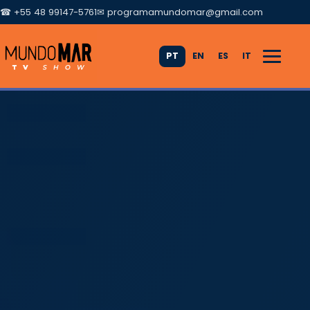
☎ +55 48 99147-5761
✉
programamundomar@gmail.com
PT
EN
ES
IT