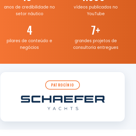
anos de credibilidade no
vídeos publicados no
setor náutico
YouTube
4
7
+
pilares de conteúdo e
grandes projetos de
negócios
consultoria entregues
PATROCÍNIO