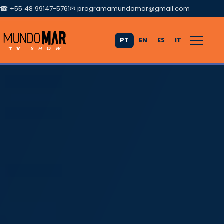
☎ +55 48 99147-5761
✉
programamundomar@gmail.com
PT
EN
ES
IT