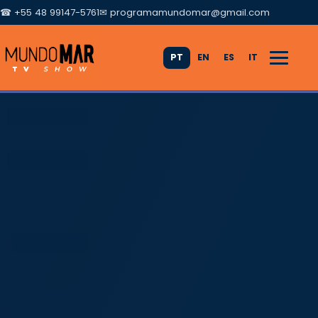
☎ +55 48 99147-5761
✉
programamundomar@gmail.com
PT
EN
ES
IT