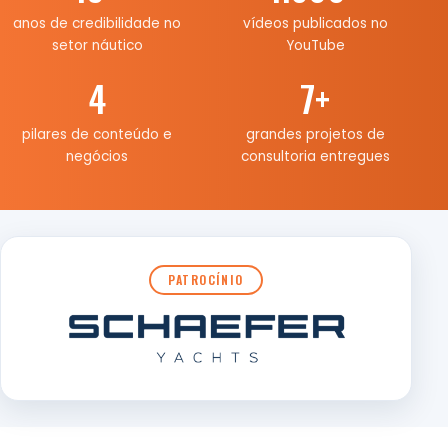
anos de credibilidade no
vídeos publicados no
setor náutico
YouTube
4
7
+
pilares de conteúdo e
grandes projetos de
negócios
consultoria entregues
PATROCÍNIO