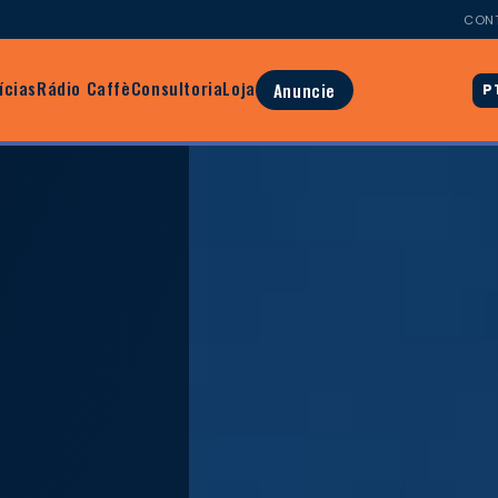
CON
ícias
Rádio Caffè
Consultoria
Loja
Anuncie
P