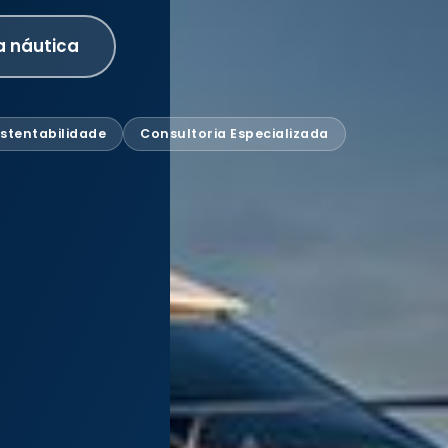
a náutica
stentabilidade
Consultoria Especializada