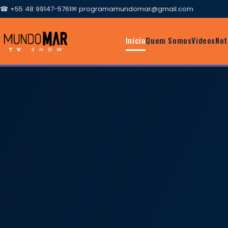
☎ +55 48 99147-5761
✉
programamundomar@gmail.com
Início
Quem Somos
Vídeos
Not