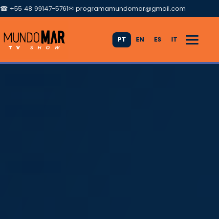
☎ +55 48 99147-5761
✉
programamundomar@gmail.com
PT
EN
ES
IT