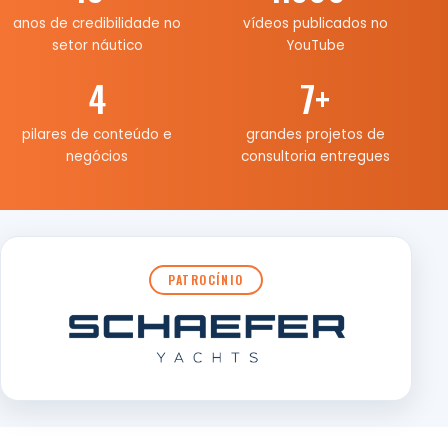
anos de credibilidade no
vídeos publicados no
setor náutico
YouTube
4
7
+
pilares de conteúdo e
grandes projetos de
negócios
consultoria entregues
PATROCÍNIO