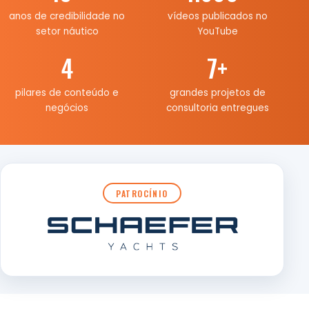
anos de credibilidade no
vídeos publicados no
setor náutico
YouTube
4
7
+
pilares de conteúdo e
grandes projetos de
negócios
consultoria entregues
PATROCÍNIO