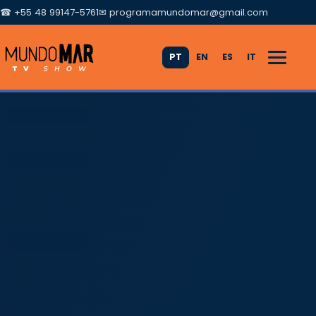
☎ +55 48 99147-5761
✉
programamundomar@gmail.com
PT
EN
ES
IT