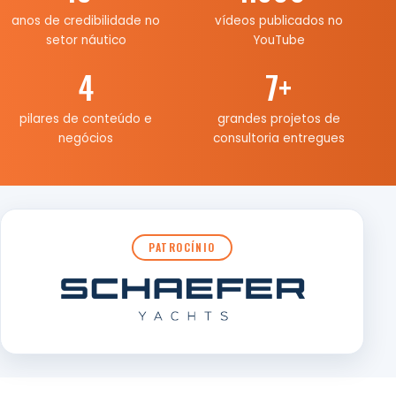
anos de credibilidade no
vídeos publicados no
setor náutico
YouTube
4
7
+
pilares de conteúdo e
grandes projetos de
negócios
consultoria entregues
PATROCÍNIO