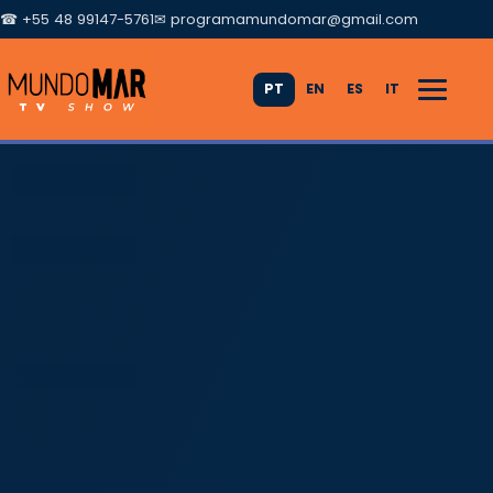
☎ +55 48 99147-5761
✉
programamundomar@gmail.com
PT
EN
ES
IT