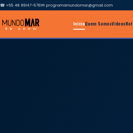
☎ +55 48 99147-5761
✉
programamundomar@gmail.com
Início
Quem Somos
Vídeos
Not