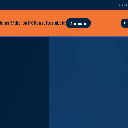
CON
ícias
Rádio Caffè
Consultoria
Loja
Anuncie
P