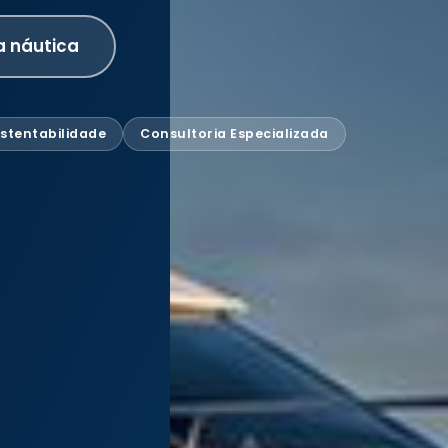
a náutica
stentabilidade
Consultoria Especializada