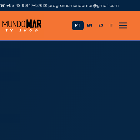
☎ +55 48 99147-5761
✉
programamundomar@gmail.com
PT
EN
ES
IT