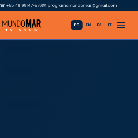
☎ +55 48 99147-5761
✉
programamundomar@gmail.com
PT
EN
ES
IT