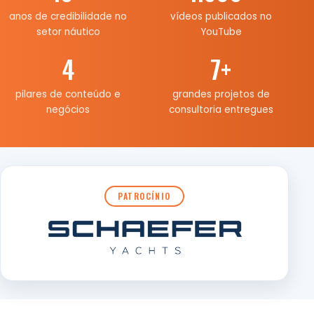
anos de credibilidade no
vídeos publicados no
setor náutico
YouTube
4
7
+
pilares de conteúdo e
grandes projetos de
negócios
consultoria entregues
PATROCÍNIO