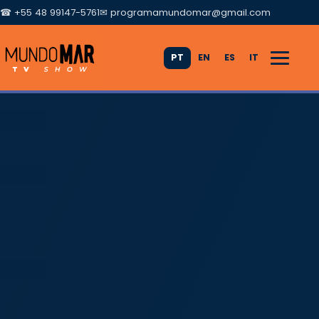
☎ +55 48 99147-5761
✉
programamundomar@gmail.com
PT
EN
ES
IT