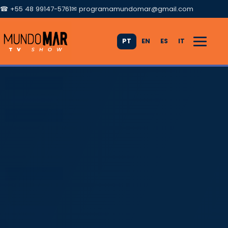
☎ +55 48 99147-5761
✉
programamundomar@gmail.com
PT
EN
ES
IT