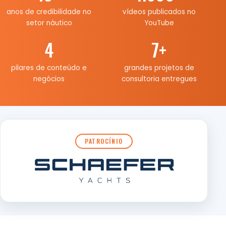
anos de credibilidade no
vídeos publicados no
setor náutico
YouTube
4
7
+
pilares de conteúdo e
grandes projetos de
negócios
consultoria entregues
PATROCÍNIO