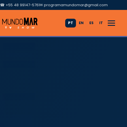
☎ +55 48 99147-5761
✉
programamundomar@gmail.com
PT
EN
ES
IT