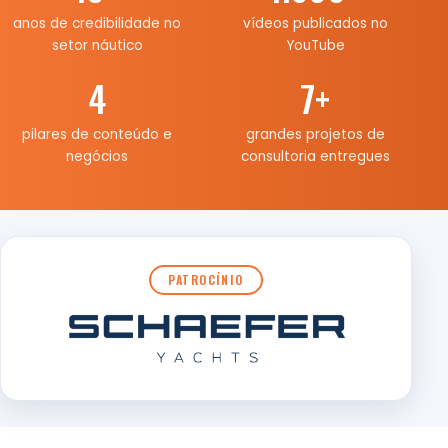
anos de credibilidade no
vídeos publicados no
setor náutico
YouTube
4
7
+
pilares de conteúdo e
grandes projetos de
negócios
consultoria entregues
PATROCÍNIO