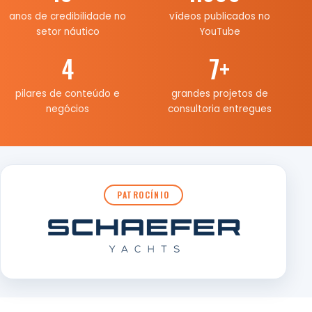
anos de credibilidade no
vídeos publicados no
setor náutico
YouTube
4
7
+
pilares de conteúdo e
grandes projetos de
negócios
consultoria entregues
PATROCÍNIO