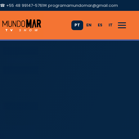
☎ +55 48 99147-5761
✉
programamundomar@gmail.com
PT
EN
ES
IT