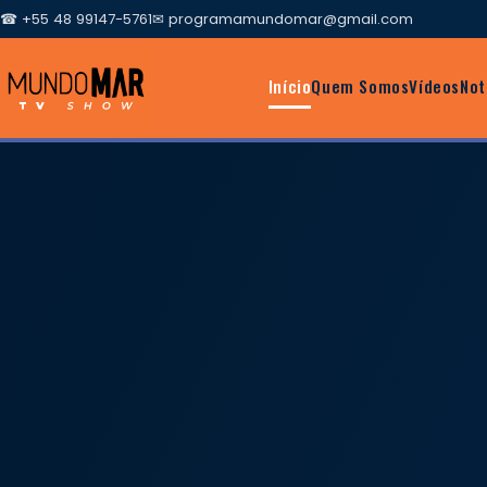
☎ +55 48 99147-5761
✉
programamundomar@gmail.com
Início
Quem Somos
Vídeos
Not