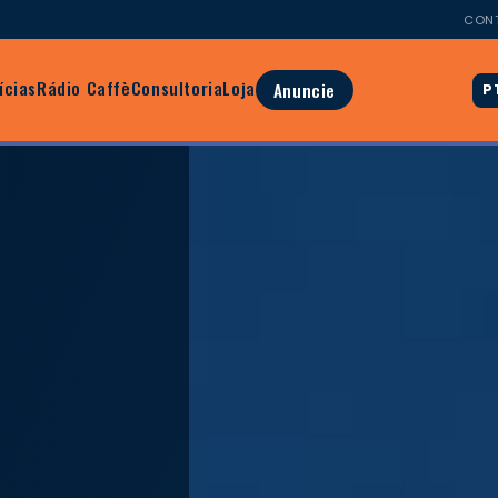
CON
ícias
Rádio Caffè
Consultoria
Loja
Anuncie
P