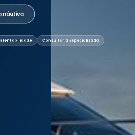
a náutica
stentabilidade
Consultoria Especializada