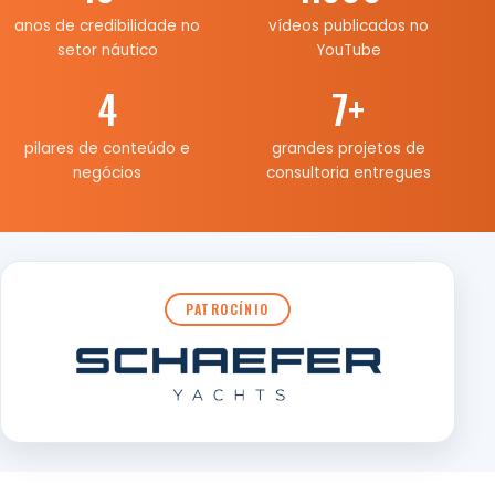
anos de credibilidade no
vídeos publicados no
setor náutico
YouTube
4
7
+
pilares de conteúdo e
grandes projetos de
negócios
consultoria entregues
PATROCÍNIO