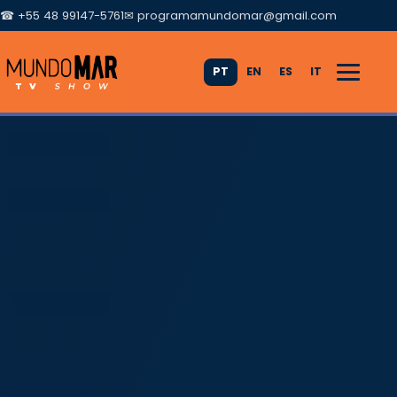
☎ +55 48 99147-5761
✉
programamundomar@gmail.com
PT
EN
ES
IT