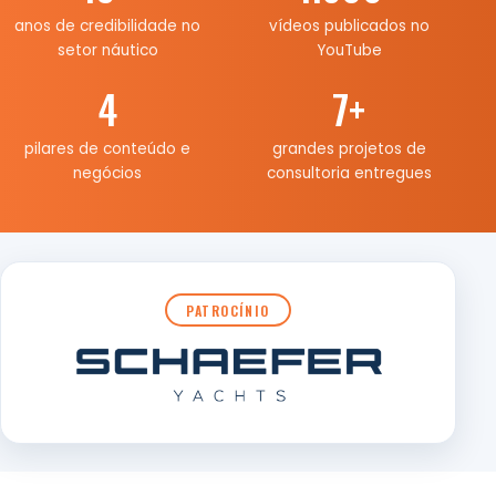
anos de credibilidade no
vídeos publicados no
setor náutico
YouTube
4
7
+
pilares de conteúdo e
grandes projetos de
negócios
consultoria entregues
PATROCÍNIO