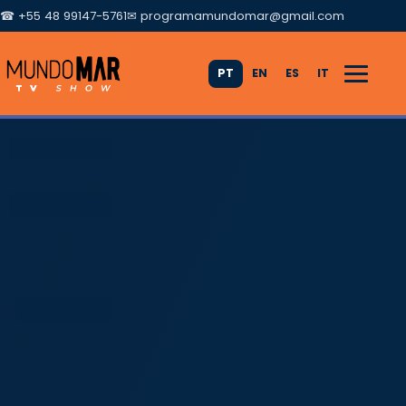
☎ +55 48 99147-5761
✉
programamundomar@gmail.com
PT
EN
ES
IT