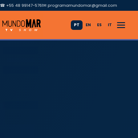
☎ +55 48 99147-5761
✉
programamundomar@gmail.com
PT
EN
ES
IT