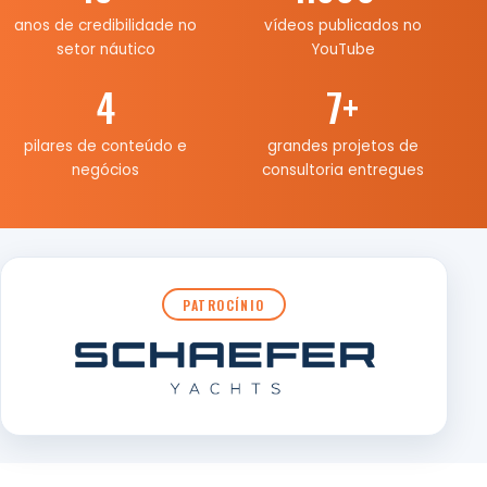
anos de credibilidade no
vídeos publicados no
setor náutico
YouTube
4
7
+
pilares de conteúdo e
grandes projetos de
negócios
consultoria entregues
PATROCÍNIO