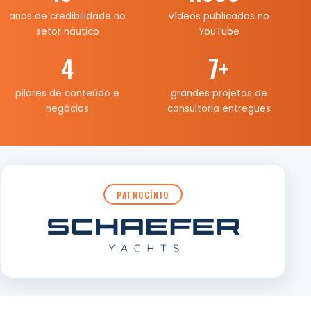
anos de credibilidade no
vídeos publicados no
setor náutico
YouTube
4
7
+
pilares de conteúdo e
grandes projetos de
negócios
consultoria entregues
PATROCÍNIO