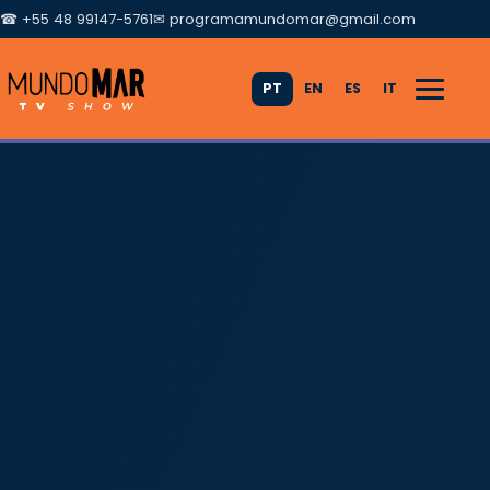
☎ +55 48 99147-5761
✉
programamundomar@gmail.com
PT
EN
ES
IT