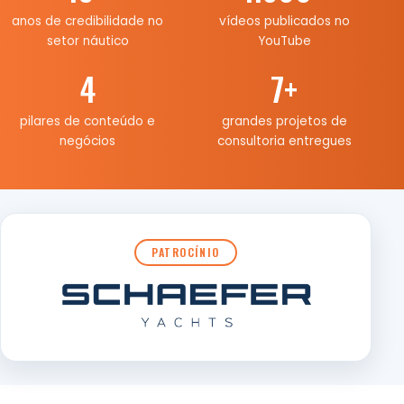
anos de credibilidade no
vídeos publicados no
setor náutico
YouTube
4
7
+
pilares de conteúdo e
grandes projetos de
negócios
consultoria entregues
PATROCÍNIO