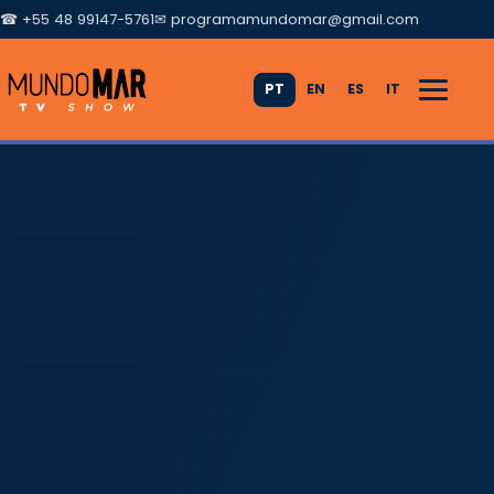
☎ +55 48 99147-5761
✉
programamundomar@gmail.com
PT
EN
ES
IT