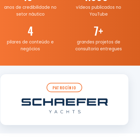
anos de credibilidade no
vídeos publicados no
setor náutico
YouTube
4
7
+
pilares de conteúdo e
grandes projetos de
negócios
consultoria entregues
PATROCÍNIO