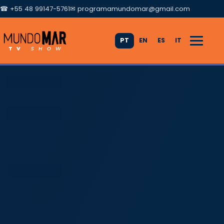
☎ +55 48 99147-5761
✉
programamundomar@gmail.com
PT
EN
ES
IT