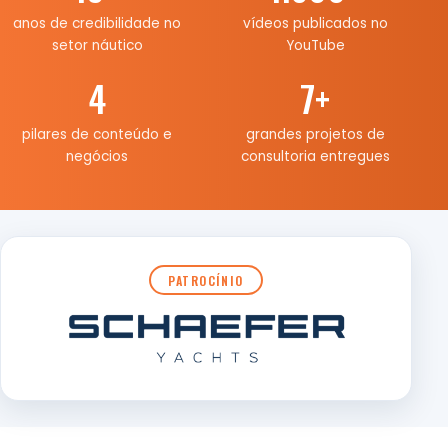
anos de credibilidade no
vídeos publicados no
setor náutico
YouTube
4
7
+
pilares de conteúdo e
grandes projetos de
negócios
consultoria entregues
PATROCÍNIO