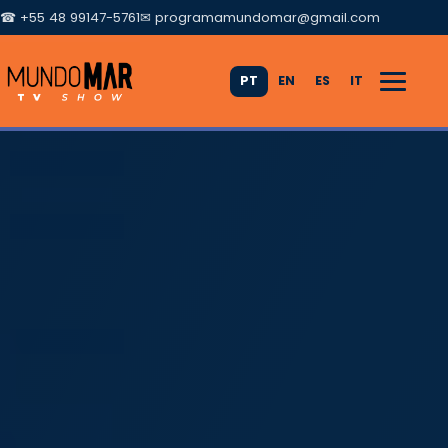
☎ +55 48 99147-5761
✉
programamundomar@gmail.com
PT
EN
ES
IT