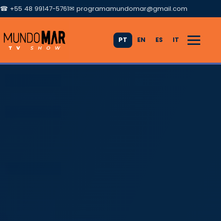
☎ +55 48 99147-5761
✉
programamundomar@gmail.com
PT
EN
ES
IT