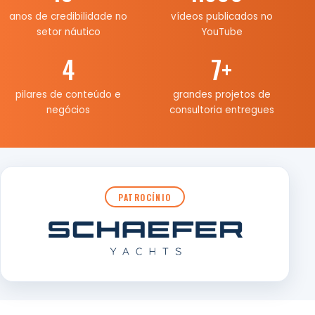
anos de credibilidade no
vídeos publicados no
setor náutico
YouTube
4
7
+
pilares de conteúdo e
grandes projetos de
negócios
consultoria entregues
PATROCÍNIO